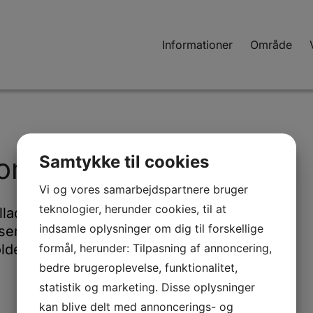
Informationer
Område
Samtykke til cookies
sområdet
Vi og vores samarbejdspartnere bruger
teknologier, herunder cookies, til at
lladt at parkere ved
indsamle oplysninger om dig til forskellige
er tæt på alle
formål, herunder: Tilpasning af annoncering,
olde midlertidigt ved
bedre brugeroplevelse, funktionalitet,
statistik og marketing. Disse oplysninger
kan blive delt med annoncerings- og