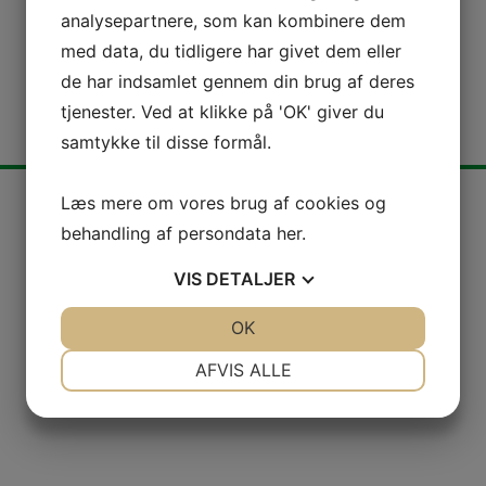
analysepartnere, som kan kombinere dem
med data, du tidligere har givet dem eller
de har indsamlet gennem din brug af deres
tjenester. Ved at klikke på 'OK' giver du
samtykke til disse formål.
Læs mere om vores brug af cookies og
behandling af persondata
her
.
Kontakt os
VIS
DETALJER
JA
NEJ
OK
JA
NEJ
NØDVENDIGE
PRÆFERENCER
AFVIS ALLE
JA
NEJ
JA
NEJ
MARKETING
STATISTIK