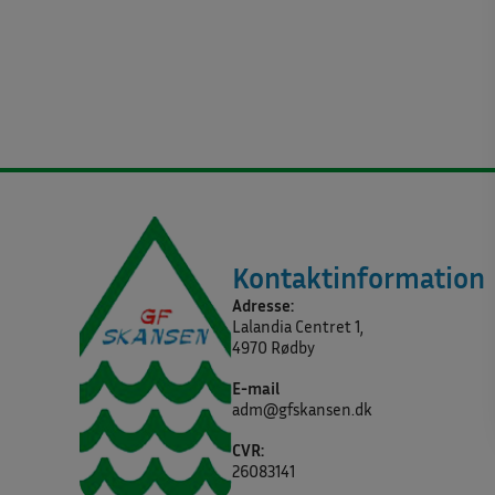
Kontaktinformation
Adresse:
Lalandia Centret 1,
4970 Rødby
E-mail
adm@gfskansen.dk
CVR:
26083141