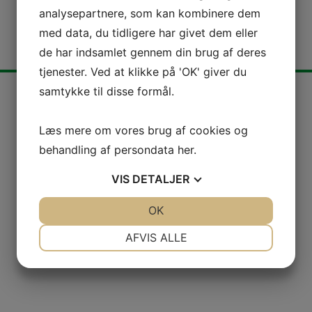
analysepartnere, som kan kombinere dem
med data, du tidligere har givet dem eller
de har indsamlet gennem din brug af deres
tjenester. Ved at klikke på 'OK' giver du
samtykke til disse formål.
Læs mere om vores brug af cookies og
Kontakt os
behandling af persondata
her
.
VIS
DETALJER
JA
NEJ
OK
JA
NEJ
NØDVENDIGE
PRÆFERENCER
AFVIS ALLE
JA
NEJ
JA
NEJ
MARKETING
STATISTIK