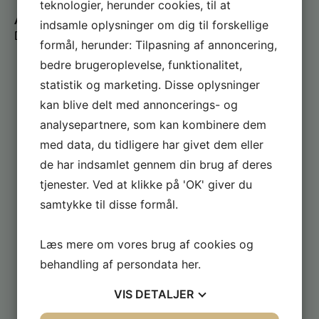
teknologier, herunder cookies, til at
Administrators opgaver
indsamle oplysninger om dig til forskellige
Det er bl.a. administrators opgave, at
formål, herunder: Tilpasning af annoncering,
bedre brugeroplevelse, funktionalitet,
at opkræve kontingent, rykke for eventuelle
restancer og fremsende restancer til inkasso ved
statistik og marketing. Disse oplysninger
manglende betaling
kan blive delt med annoncerings- og
at betale udgifter for GF Skansen og
forsyningsselskaber
analysepartnere, som kan kombinere dem
at bogføre indtægter og udgifter
med data, du tidligere har givet dem eller
at udarbejde regnskabsrapportering og
de har indsamlet gennem din brug af deres
budgetopfølgning til bestyrelser
at udarbejde årsregnskaber og budgetter
tjenester. Ved at klikke på 'OK' giver du
at udsende informationer til nye medlemmer og
samtykke til disse formål.
besvare spørgsmål
at indkalde til generalforsamling
at håndtere forsikrings-spørgsmål
Læs mere om vores brug af cookies og
behandling af persondata
her
.
VIS
DETALJER