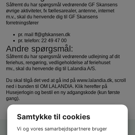
Såfremt du har spørgsmål vedrørende GF Skansens
øvrige aktiviteter, fx fællesarealer, antenne, internet
m.v., skal du henvende dig til GF Skansens
forretningsfører
pr. mail
ff@gfskansen.dk
pr. telefon: 22 49 47 00
Andre spørgsmål:
Såfremt du har spørgsmål vedrørende udlejning af dit
feriehus, rengøring, vedligeholdelse af feriehuset
mv., skal du henvende dig til Lalandia A/S.
Du skal tilgå det ved at gå ind på www.lalandia.dk, scroll
ned i bunden til OM LALANDIA. Klik herefter på
Husejerlogin og bestil en ny adgangskode (kun første
gang).
Samtykke til cookies
Vi og vores samarbejdspartnere bruger