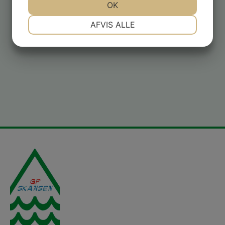
JA
NEJ
OK
JA
NEJ
NØDVENDIGE
PRÆFERENCER
AFVIS ALLE
JA
NEJ
JA
NEJ
MARKETING
STATISTIK